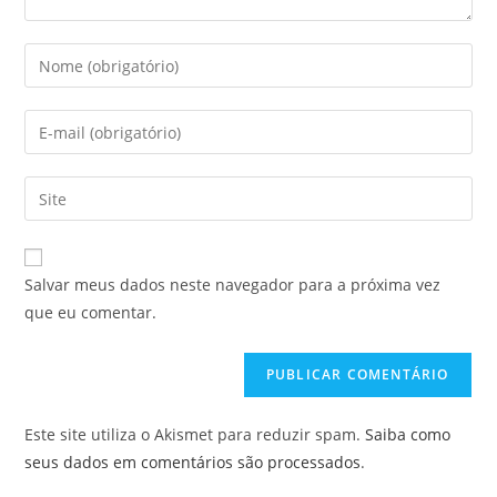
Digite
seu
nome
Digite
ou
seu
nome
endereço
Digite
de
de
o
usuário
e-
URL
para
mail
do
comentar
Salvar meus dados neste navegador para a próxima vez
para
seu
que eu comentar.
comentar
site
(opcional)
Este site utiliza o Akismet para reduzir spam.
Saiba como
seus dados em comentários são processados
.