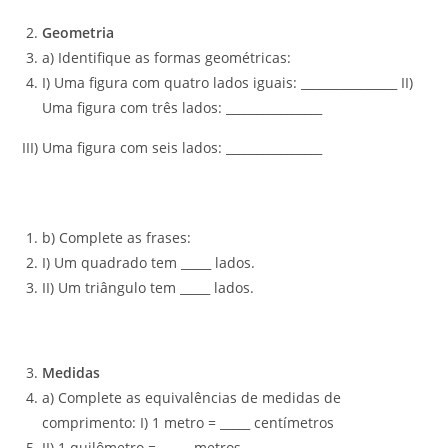
Geometria
a) Identifique as formas geométricas:
I) Uma figura com quatro lados iguais: ________________ II)
Uma figura com três lados: ________________
III) Uma figura com seis lados: ________________
b) Complete as frases:
I) Um quadrado tem _____ lados.
II) Um triângulo tem _____ lados.
Medidas
a) Complete as equivalências de medidas de
comprimento: I) 1 metro = _____ centímetros
II) 1 quilômetro = _____ metros