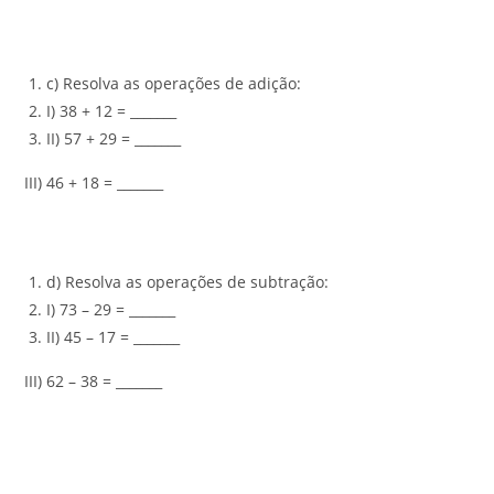
c) Resolva as operações de adição:
I) 38 + 12 = _______
II) 57 + 29 = _______
III) 46 + 18 = _______
d) Resolva as operações de subtração:
I) 73 – 29 = _______
II) 45 – 17 = _______
III) 62 – 38 = _______