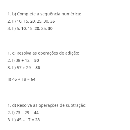
b) Complete a sequência numérica:
II) 10, 15,
20
, 25, 30,
35
II) 5,
10
, 15,
20
, 25,
30
c) Resolva as operações de adição:
I) 38 + 12 =
50
II) 57 + 29 =
86
III) 46 + 18 =
64
d) Resolva as operações de subtração:
I) 73 – 29 =
44
II) 45 – 17 =
28