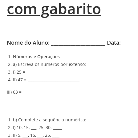
com gabarito
Nome do Aluno: ______________________ Data:
Números e Operações
a) Escreva os números por extenso:
I) 25 = ____________________________
II) 47 = ____________________________
III) 63 = ____________________________
b) Complete a sequência numérica:
I) 10, 15, ___, 25, 30, _____
II) 5, ___, 15, ___, 25, ____