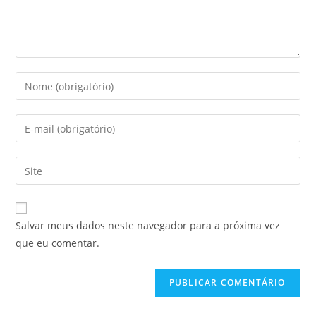
Digite
seu
nome
Digite
ou
seu
nome
endereço
Digite
de
de
o
usuário
e-
URL
para
mail
do
comentar
Salvar meus dados neste navegador para a próxima vez
para
seu
que eu comentar.
comentar
site
(opcional)