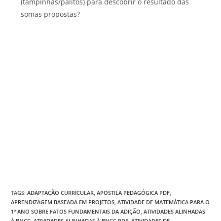
(tampinhas/palitos) para descobrir o resultado das
somas propostas?
TAGS
:
ADAPTAÇÃO CURRICULAR
,
APOSTILA PEDAGÓGICA PDF
,
APRENDIZAGEM BASEADA EM PROJETOS
,
ATIVIDADE DE MATEMÁTICA PARA O
1º ANO SOBRE FATOS FUNDAMENTAIS DA ADIÇÃO
,
ATIVIDADES ALINHADAS
À BNCC
,
ATIVIDADES ALINHADAS À BNCC PDF
,
ATIVIDADES DE