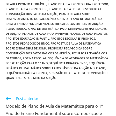
DE AULA PRONTO E EDITÁVEL
,
PLANO DE AULA PRONTO PARA PROFESSOR
,
PLANO DE AULA PRONTO PDF
,
PLANO DE AULA SOBRE DESCOBERTA E
CONSTRUÇÃO DOS FATOS DA ADIÇÃO
,
PLANO DE AULA SOBRE
DESENVOLVIMENTO DO RACIOCÍNIO ADITIVO
,
PLANO DE MATEMÁTICA
PARA O ENSINO FUNDAMENTAL SOBRE CÁLCULOS SIMPLES DE ADIÇÃO
,
PLANO EDUCACIONAL DE MATEMÁTICA PARA DESENVOLVER HABILIDADES
DE ADIÇÃO
,
PLANOS DE AULA PARA IMPRIMIR
,
PLANOS DE AULA PRONTOS
,
PROJETOS EDUCAÇÃO INFANTIL
,
PROJETOS ESCOLARES PRONTOS
,
PROJETOS PEDAGÓGICOS BNCC
,
PROPOSTA DE AULA DE MATEMÁTICA
SOBRE ESTRATÉGIAS DE SOMA
,
PROPOSTA PEDAGÓGICA SOBRE
CONSTRUÇÃO DOS FATOS BÁSICOS DA ADIÇÃO
,
RECURSOS PEDAGÓGICOS
GRATUITOS
,
ROTINA ESCOLAR
,
SEQUÊNCIA DE ATIVIDADES DE MATEMÁTICA
SOBRE ADIÇÃO PARA O 1º ANO
,
SEQUÊNCIA DIDÁTICA BNCC
,
SEQUÊNCIA
DIDÁTICA DE MATEMÁTICA SOBRE FATOS BÁSICOS DA ADIÇÃO NO 1º ANO
,
SEQUÊNCIA DIDÁTICA PRONTA
,
SUGESTÃO DE AULA SOBRE COMPOSIÇÃO DE
QUANTIDADES POR MEIO DA ADIÇÃO
Leia
Post anterior
mais
Modelo de Plano de Aula de Matemática para o 1º
artigos
Ano do Ensino Fundamental sobre Composição e