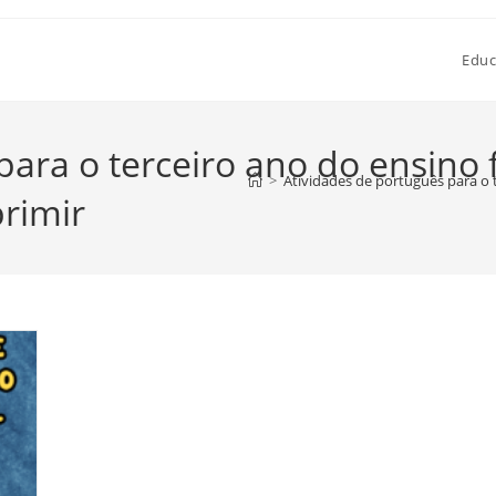
Educ
para o terceiro ano do ensino
>
Atividades de português para o
rimir