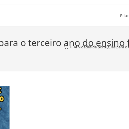
Educ
para o terceiro ano do ensino
>
Atividades de português para o