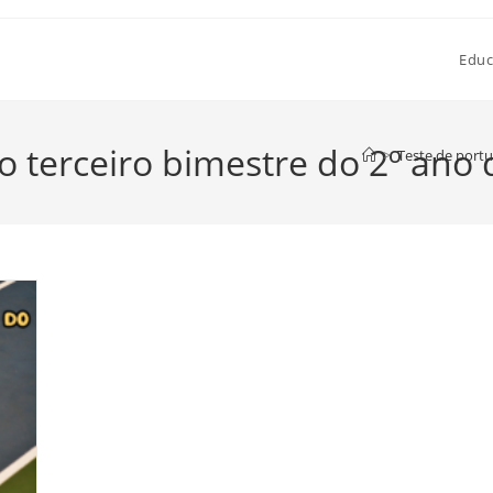
Educ
o terceiro bimestre do 2º ano
>
Teste de portu