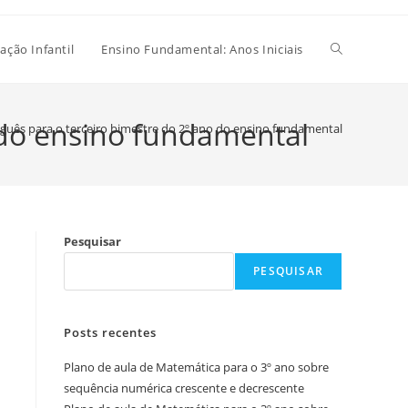
Alternar
ação Infantil
Ensino Fundamental: Anos Iniciais
pesquisa
 do ensino fundamental
guês para o terceiro bimestre do 2º ano do ensino fundamental
do
Pesquisar
site
PESQUISAR
Posts recentes
Plano de aula de Matemática para o 3º ano sobre
sequência numérica crescente e decrescente