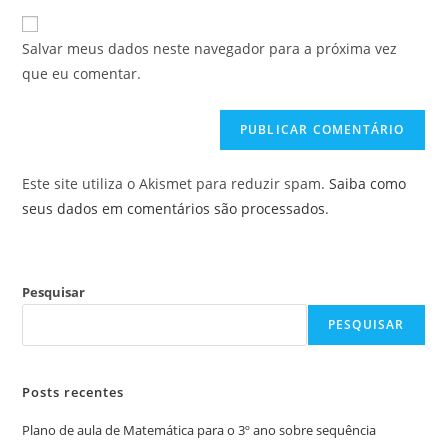
e-
URL
para
mail
do
comentar
Salvar meus dados neste navegador para a próxima vez
para
seu
que eu comentar.
comentar
site
(opcional)
Este site utiliza o Akismet para reduzir spam.
Saiba como
seus dados em comentários são processados
.
Pesquisar
PESQUISAR
Posts recentes
Plano de aula de Matemática para o 3º ano sobre sequência