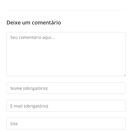
Deixe um comentário
Comentário
Digite
seu
nome
Digite
ou
seu
nome
endereço
Digite
de
de
o
usuário