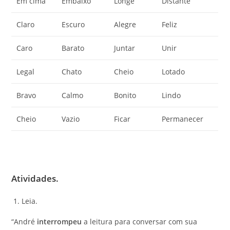
Em cima
Embaixo
Longe
Distante
Claro
Escuro
Alegre
Feliz
Caro
Barato
Juntar
Unir
Legal
Chato
Cheio
Lotado
Bravo
Calmo
Bonito
Lindo
Cheio
Vazio
Ficar
Permanecer
Atividades.
Leia.
“André
interrompeu
a leitura para conversar com sua