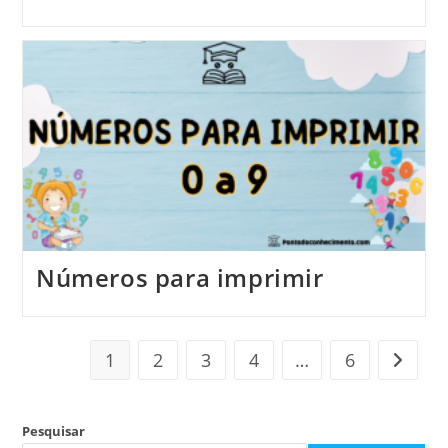
Números para imprimir
1
2
3
4
…
6
Ir para
Pesquisar